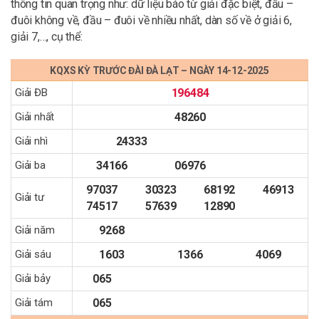
thông tin quan trọng như: dữ liệu báo từ giải đặc biệt, đầu –
đuôi không về, đầu – đuôi về nhiều nhất, dàn số về ở giải 6,
giải 7,…, cụ thể:
KQXS KỲ TRƯỚC ĐÀI ĐÀ LẠT – NGÀY 14-12-2025
Giải ĐB
196484
Giải nhất
48260
Giải nhì
24333
Giải ba
34166
06976
97037
30323
68192
46913
Giải tư
74517
57639
12890
Giải năm
9268
Giải sáu
1603
1366
4069
Giải bảy
065
Giải tám
065