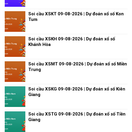
Soi cầu XSKT 09-08-2026 | Dự đoán xổ số Kon
Tum
Soi cầu XSKH 09-08-2026 | Dự đoán xổ số
Khánh Hòa
Soi cầu XSMT 09-08-2026 | Dự đoán xổ số Miền
Trung
Soi cầu XSKG 09-08-2026 | Dự đoán xổ số Kiên
Giang
Soi cầu XSTG 09-08-2026 | Dự đoán xổ số Tiền
Giang