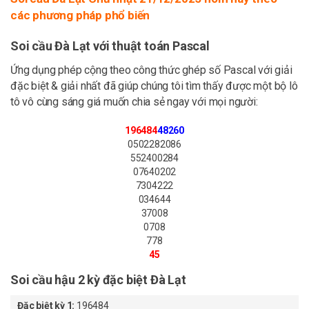
các phương pháp phổ biến
Soi cầu Đà Lạt với thuật toán Pascal
Ứng dụng phép cộng theo công thức ghép số Pascal với giải
đặc biệt & giải nhất đã giúp chúng tôi tìm thấy được một bộ lô
tô vô cùng sáng giá muốn chia sẻ ngay với mọi người:
196484
48260
0502282086
552400284
07640202
7304222
034644
37008
0708
778
45
Soi cầu hậu 2 kỳ đặc biệt Đà Lạt
Đặc biệt kỳ 1:
196484