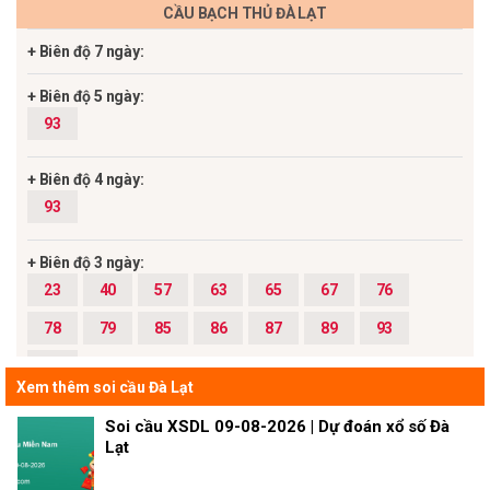
CẦU BẠCH THỦ ĐÀ LẠT
+ Biên độ 7 ngày:
+ Biên độ 5 ngày:
93
+ Biên độ 4 ngày:
93
+ Biên độ 3 ngày:
23
40
57
63
65
67
76
78
79
85
86
87
89
93
95
Xem thêm soi cầu Đà Lạt
Soi cầu XSDL 09-08-2026 | Dự đoán xổ số Đà
Lạt