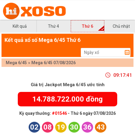
Kết quả
Thứ 4
Thứ 6
Chủ nhật
Kết quả xổ số Mega 6/45 Thứ 6
»
Mega 6/45
Mega 6/45 07/08/2026
access_time
09:17:41
Giá trị Jackpot Mega 6/45 ước tính
14.788.722.000 đồng
Kỳ quay thưởng:
#01546
- Thứ 6 ngày 07/08/2026
02
08
19
30
36
43