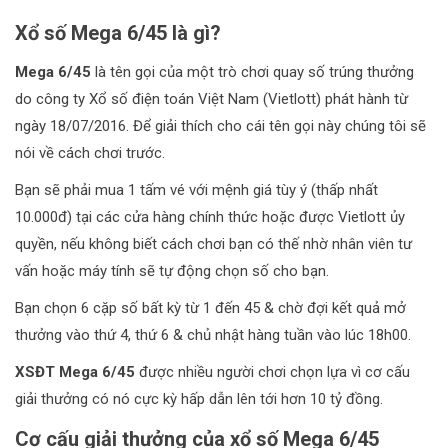
Xổ số Mega 6/45 là gì?
Mega 6/45
là tên gọi của một trò chơi quay số trúng thưởng
do công ty Xổ số điện toán Việt Nam (Vietlott) phát hành từ
ngày 18/07/2016. Để giải thích cho cái tên gọi này chúng tôi sẽ
nói về cách chơi trước.
Bạn sẽ phải mua 1 tấm vé với mệnh giá tùy ý (thấp nhất
10.000đ) tại các cửa hàng chính thức hoặc được Vietlott ủy
quyền, nếu không biết cách chơi bạn có thế nhờ nhân viên tư
vấn hoặc máy tính sẽ tự động chọn số cho bạn.
Bạn chọn 6 cặp số bất kỳ từ 1 đến 45 & chờ đợi kết quả mở
thưởng vào thứ 4, thứ 6 & chủ nhật hàng tuần vào lúc 18h00.
XSĐT Mega 6/45
được nhiều người chơi chọn lựa vì cơ cấu
giải thưởng có nó cực kỳ hấp dẫn lên tới hơn 10 tỷ đồng.
Cơ cấu giải thưởng của xổ số Mega 6/45