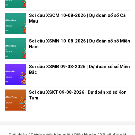
Soi cầu XSCM 10-08-2026 | Dự đoán xổ số Cà
Mau
Soi cầu XSMN 10-08-2026 | Dự đoán xổ số Miền
Nam
Soi cầu XSMB 09-08-2026 | Dự đoán xổ số Miền
Bắc
Soi cầu XSKT 09-08-2026 | Dự đoán xổ số Kon
Tum
Giới thiệu
Chính sách bảo mật
Điều khoản
Xổ số đại cát
/
/
/