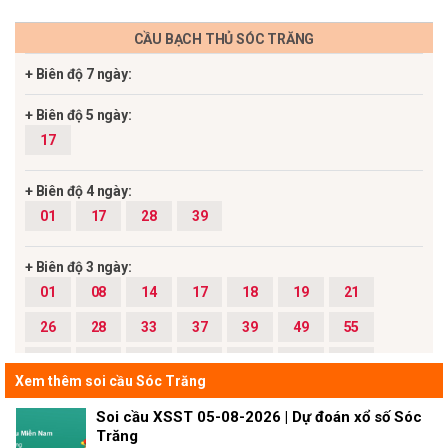
CẦU BẠCH THỦ SÓC TRĂNG
+ Biên độ 7 ngày:
+ Biên độ 5 ngày:
17
+ Biên độ 4 ngày:
01
17
28
39
+ Biên độ 3 ngày:
01
08
14
17
18
19
21
26
28
33
37
39
49
55
57
63
73
76
79
85
94
Xem thêm soi cầu Sóc Trăng
96
98
Soi cầu XSST 05-08-2026 | Dự đoán xổ số Sóc
Trăng