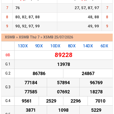
7
76
27, 57, 87, 97
7
8
80, 82, 87, 88
48, 88
8
9
90, 92, 97, 99
49, 99
9
»
»
XSMB
XSMB Thứ 7
XSMB 25/07/2026
13DX
9DX
10DX
8DX
14DX
6DX
892
28
ĐB
139
78
G.1
867
86
248
67
G.2
771
84
578
94
967
69
G.3
775
85
076
92
182
78
95
61
25
29
22
96
70
10
G.4
38
71
10
98
52
29