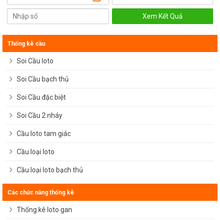
Xem Kết Quả
Thống kê cầu
keyboard_arrow_right
Soi Cầu loto
keyboard_arrow_right
Soi Cầu bạch thủ
keyboard_arrow_right
Soi Cầu đặc biệt
keyboard_arrow_right
Soi Cầu 2 nháy
keyboard_arrow_right
Cầu loto tam giác
keyboard_arrow_right
Cầu loại loto
keyboard_arrow_right
Cầu loại loto bạch thủ
Các chức năng thống kê
keyboard_arrow_right
Thống kê loto gan