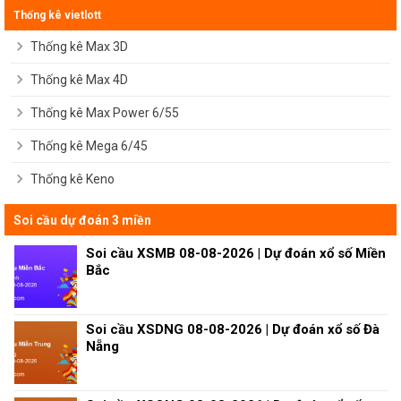
Thống kê vietlott
keyboard_arrow_right
Thống kê Max 3D
keyboard_arrow_right
Thống kê Max 4D
keyboard_arrow_right
Thống kê Max Power 6/55
keyboard_arrow_right
Thống kê Mega 6/45
keyboard_arrow_right
Thống kê Keno
Soi cầu dự đoán 3 miền
Soi cầu XSMB 08-08-2026 | Dự đoán xổ số Miền
Bắc
Soi cầu XSDNG 08-08-2026 | Dự đoán xổ số Đà
Nẵng