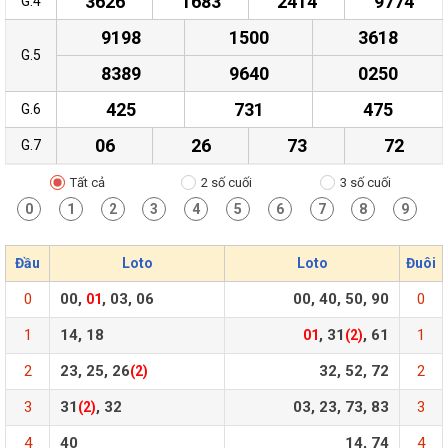
36
26
16
83
24
14
97
74
G.4
91
98
15
00
36
18
G.5
83
89
96
40
02
50
4
25
7
31
4
75
G.6
06
26
73
72
G.7
Tất cả
2 số cuối
3 số cuối
0
1
2
3
4
5
6
7
8
9
Đầu
Loto
Loto
Đuôi
0
00,
, 03, 06
00, 40, 50, 90
0
01
1
14, 18
, 31
, 61
1
01
(2)
2
23, 25, 26
32, 52, 72
2
(2)
3
31
, 32
03, 23, 73, 83
3
(2)
4
40
14, 74
4